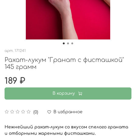
арт.
171241
Рахат-лукум "Гранат с фисташкой"
145 грамм
189 ₽
В корзину
В избранное
(0)
Нежнейший рахат-лукум со вкусом спелого граната
и о
тборными жареными фисташками.