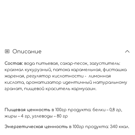
Описание
Состав
:
вода питьевая, сахар-песок, загуститель:
крахмал кукурузный, патока карамельная, фисташка
жареная, регулятор кислотности -
лимонная
кислота, ароматизатор идентичный натуральному
гранат, пищевой краситель кармуазин.
Пищевая ценность
в 100гр продукта: белки
–
0,
8
гр,
жиры
–
4
гр,
углеводы
–
80
гр
Энергетическая ценность
в 100гр продукта: 340 ккал
.